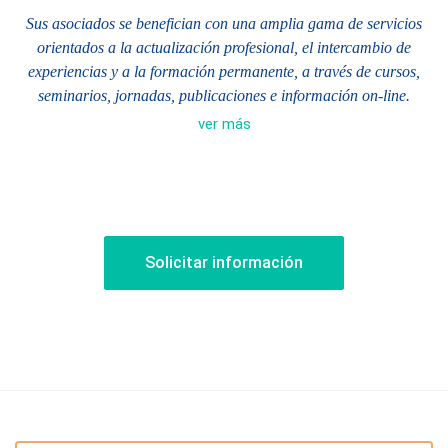
Sus asociados se benefician con una amplia gama de servicios
orientados a la actualización profesional, el intercambio de
experiencias y a la formación permanente, a través de cursos,
seminarios, jornadas, publicaciones e información on-line.
ver más
La AAEF posee un perfil neutral que le permite participar en
forma activa en la formación de una conciencia fiscal, que
consulta tanto la obligación del contribuyente de pagar impuestos
como el derecho a que se respete su capacidad contributiva.
Solicitar información