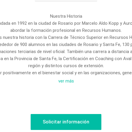
Nuestra Historia
dada en 1992 en la ciudad de Rosario por Marcelo Aldo Kopp y Aurora
abordar la formación profesional en Recursos Humanos.
s nuestra historia con la Carrera de Técnico Superior en Recursos
dedor de 900 alumnos en las ciudades de Rosario y Santa Fe, 130 
iones terciarias de nivel oficial. También una carrera a distancia
a en la Provincia de Santa Fe, la Certificación en Coaching con Ava
región y distintos cursos de extensión.
r positivamente en el bienestar social y en las organizaciones, ge
diantes desarrollen su máximo potencial y se conviertan en líderes a
ver más
Nuestra Misión
enar profesionales en las más modernas tecnologías de gestión con e
zaciones, en armonía con el desarrollo de las personas destinatarias 
mos Educación como una tarea de asimilación, reflexión y producció
Solicitar información
convivencia y la solidaridad entre las personas sin ningún tipo de d
tarea de brindar conocimientos y reglas para la resolución de pro