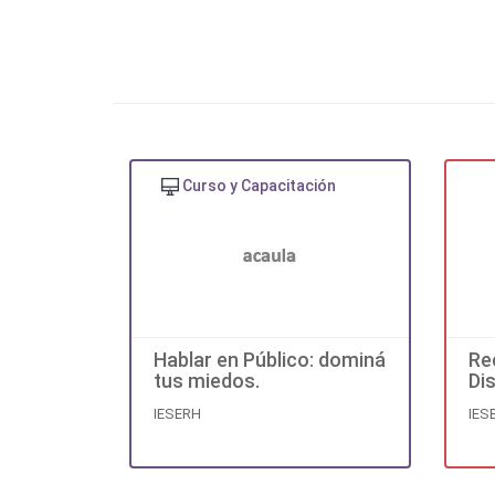
ámbitos preferentemente 
Esta Misión cobra actuali
afán de incrementar las 
loable pero también m
sucesivas crisis de compe
Curso y Capacitación
La Misión, su conocimien
gran potencialidad ya qu
Hablar en Público: dominá
Re
tus miedos.
Di
Sup
IESERH
IES