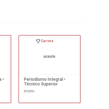
 de interrelación del ser
 generadas en el exclusivo
ones finalidad que es muy
humana producto de las
la economía en el marco de
Carrera
constituyen una fuerza de
ole un sentido mayor a su
 •
Periodismo Integral •
Técnico Superior
IESERH