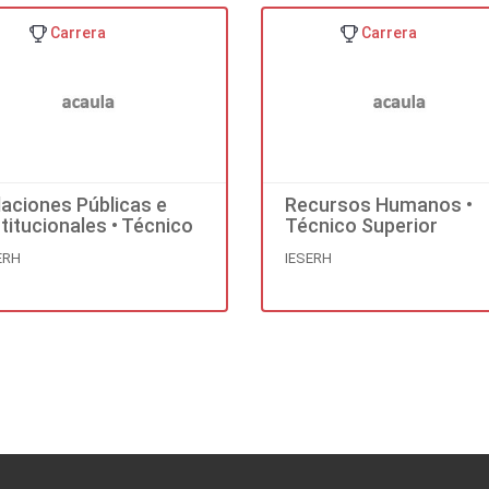
Carrera
Carrera
laciones Públicas e
Recursos Humanos •
stitucionales • Técnico
Técnico Superior
perior
ERH
IESERH