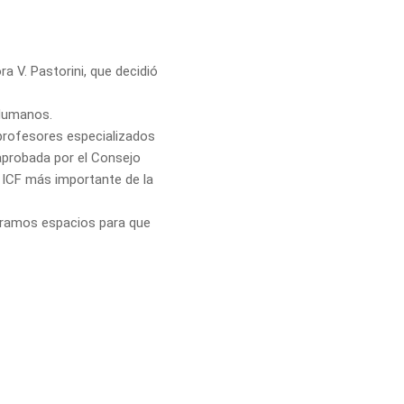
 V. Pastorini, que decidió
 Humanos.
profesores especializados
 aprobada por el Consejo
l ICF más importante de la
neramos espacios para que
 nivel global.
l fin de lograr una mayor
y la calidad de vida de sus
n de reglas sociales que
iscriminación.
blemas concretos en los