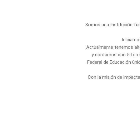
Somos una Institución fun
Iniciamo
Actualmente tenemos alre
y contamos con 5 formac
Federal de Educación únic
Con la misión de impacta
nuestros estu
Educar, capacitar y entr
eficiencia para las organi
integrantes. Diferencia
promuevan la 
Capacitación como una 