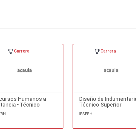
laborales, y entrenamiento como la tarea de mejorar las habilidades
humano con sus semejantes y con los instrumentos de trabajo.
dad a partir del incremento de prácticas dañinas sobre las personas
ganancias de las empresas o aumentar la eficiencia de las instituci
uy negativa si se hace sin reparar en el costo sobre la condición 
titividad a la que ha llevado el actual esquema de globalización de 
la debilitación de valores tradicionales de la sociedad.
Carrera
Carrera
to e involucramiento de todos los componentes de la organización 
e satisface necesidades trascendentes de sus seres humanos, dánd
accionar, un valor agregado a su compromiso.
cursos Humanos a
Diseño de Indumentaria
stancia • Técnico
Técnico Superior
erior.
ERH
IESERH