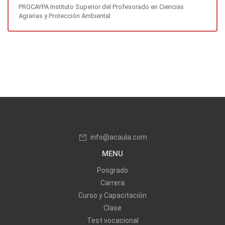
PROCAYPA Instituto Superior del Profesorado en Ciencias
Agrarias y Protección Ambiental
info@acaula.com
MENU
Posgrado
Carrera
Curso y Capacitación
Clase
Test vocacional