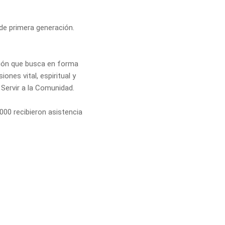
de primera generación.
ución que busca en forma
nes vital, espiritual y
 Servir a la Comunidad.
000 recibieron asistencia
 universitarios.
 la Comisión Nacional de
irme vocación docente.
s y actitudes.
o.
ia y de investigación.