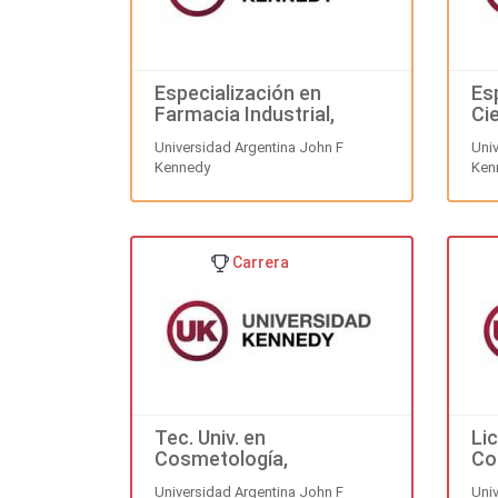
Especialización en
Es
Farmacia Industrial,
Ci
Orientación Productos
Me
Universidad Argentina John F
Uni
Médicos
Kennedy
Ken
Carrera
Tec. Univ. en
Li
Cosmetología,
Co
Cosmiatría y Estética
Universidad Argentina John F
Uni