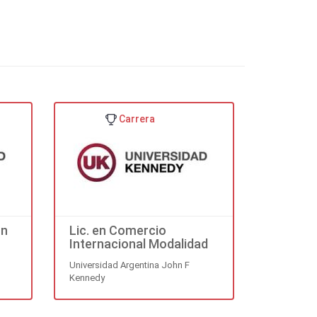
fue concebido y es apoyado
torneos internos e inter-
versitario (ADAU).
Carrera
ón
Lic. en Comercio
Internacional Modalidad
Flexible
Universidad Argentina John F
Kennedy