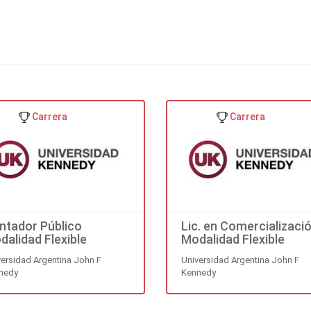
 y el deporte a través del Coro Kennedy que, aunque independiente 
 de 1 Taller y 2 grupos de Teatro; y de la participación deportiva en 
stos últimos organizados por la Asociación del Deporte Amateur Uni
Carrera
Carrera
ntador Público
Lic. en Comercializaci
dalidad Flexible
Modalidad Flexible
versidad Argentina John F
Universidad Argentina John F
nedy
Kennedy