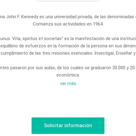
ina John F. Kennedy es una universidad privada, de las denominadas 
Comienza sus actividades en 1964.
unus. Vita, spiritus et societas” es la manifestación de una instit
quilibrio de esfuerzos en la formación de la persona en sus dimensio
l cumplimiento de las tres misiones esenciales: Investigar, Enseñar y
tes pasaron por sus aulas, de los cuales se graduaron 30.000 y 20.
económica.
cial de Pregrado estimula la conformación de verdaderos estudiantes
ver más
?Se dictan 29 carreras de Grado.
ía y 3 especialidades, todas carreras de posgrado acreditadas por
Evaluación y Acreditación Universitaria (CONEAU).
sitario forma profesionales de distintas ramas disciplinares, con f
es nos acompañan en la labor de enseñanza y aprendizaje de sabere
Solicitar información
26 edificios propios en la ciudad de Buenos Aires, Lanús y San Isidr
lizada permanentemente opera como centro de actividades de docenc