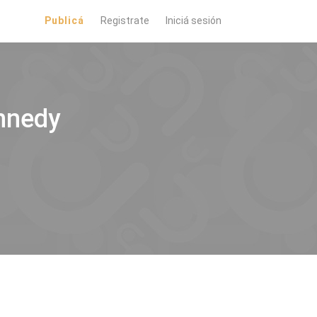
Publicá
Registrate
Iniciá sesión
nnedy