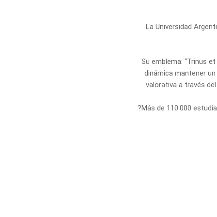
La Universidad Argent
Su emblema: “Trinus et 
dinámica mantener un e
valorativa a través de
?Más de 110.000 estudian
?1 Escuela Espe
?2 doctorados, 1 maestr
?1 Profesorado Univer
?1.100 docent
?
?Una biblioteca actua