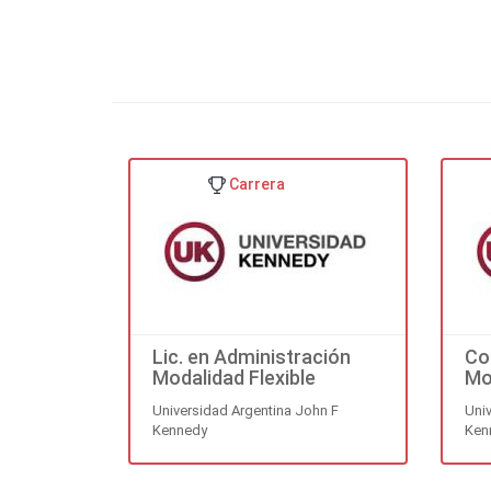
?Muy activa en la cultura
por nuestra Universidad;
universitarios, é
Carrera
Lic. en Administración
Co
Modalidad Flexible
Mo
Universidad Argentina John F
Uni
Kennedy
Ken