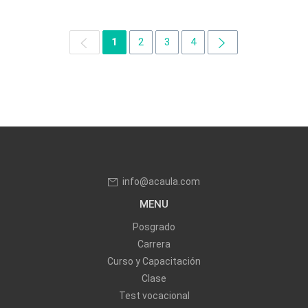
1
2
3
4
info@acaula.com
MENU
Posgrado
Carrera
Curso y Capacitación
Clase
Test vocacional