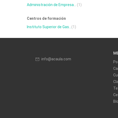
Administración de Empresa...
(1)
Centros de formación
Instituto Superior de Gas...
(1)
M
info@acaula.com
Po
Ca
Cu
Cl
Te
Ce
Bl