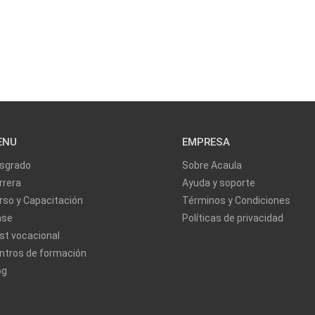
ENU
EMPRESA
sgrado
Sobre Acaula
rrera
Ayuda y soporte
rso y Capacitación
Términos y Condiciones
ase
Políticas de privacidad
st vocacional
ntros de formación
og