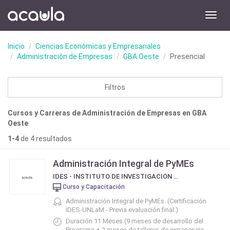
Toggl
navig
Inicio
Ciencias Económicas y Empresariales
Administración de Empresas
GBA Oeste
Presencial
Filtros
Cursos y Carreras de Administración de Empresas en GBA
Oeste
1-4
de 4 resultados
Administración Integral de PyMEs
IDES - INSTITUTO DE INVESTIGACIÓN Y DESARROLLO EMPRESARIO Y SOCIAL
Curso y Capacitación
Administración Integral de PyMEs. (Certificación
IDES-UNLaM - Previa evaluación final.)
Duración 11 Meses (9 meses de desarrollo del
Programa + 2 meses de talleres de experiencia