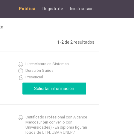
Publicá
Registrate
Iniciá sesión
ta
1-2
de 2 resultados
Licenciatura en Sistemas
Duración 5 años
Presencial
Certificado Profesional con Alcance
Mercosur (en convenio con
Universidades) - En diploma figuran
logos de UTN, UBA y UNLP /