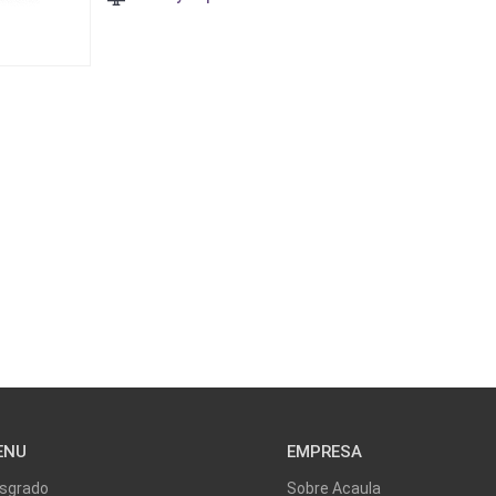
ENU
EMPRESA
sgrado
Sobre Acaula