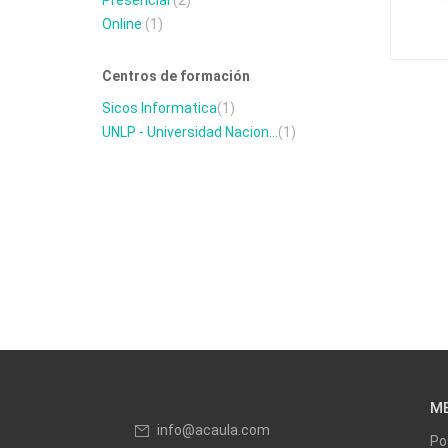
Presencial
(2)
Online
(1)
Centros de formación
Sicos Informatica
(1)
UNLP - Universidad Nacion...
(1)
M
info@acaula.com
Po