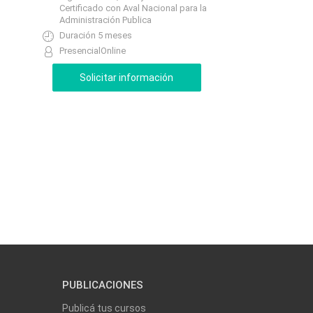
Certificado con Aval Nacional para la
Administración Publica
Duración 5 meses
PresencialOnline
PUBLICACIONES
Publicá tus cursos