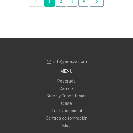
1
2
3
4
info@acaula.com
MENU
Posgrado
Carrera
Curso y Capacitación
Clase
Test vocacional
Centros de formación
Blog