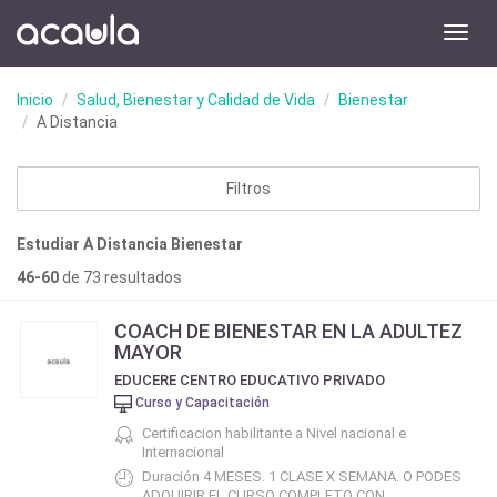
Toggl
navig
Inicio
Salud, Bienestar y Calidad de Vida
Bienestar
A Distancia
Filtros
Estudiar A Distancia Bienestar
46-60
de 73 resultados
COACH DE BIENESTAR EN LA ADULTEZ
MAYOR
EDUCERE CENTRO EDUCATIVO PRIVADO
Curso y Capacitación
Certificacion habilitante a Nivel nacional e
Internacional
Duración 4 MESES. 1 CLASE X SEMANA. O PODES
ADQUIRIR EL CURSO COMPLETO CON