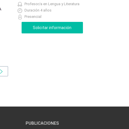
Profesor/a en Lengua y Literatura
A
Duración 4 años
Presencial
PUBLICACIONES