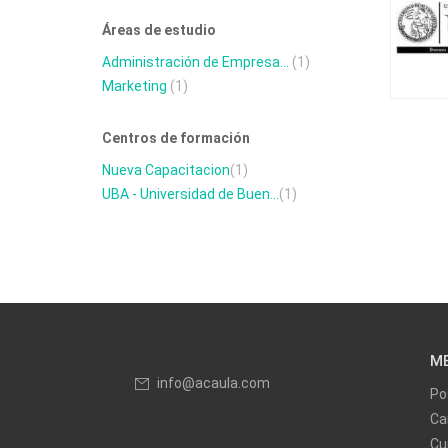
Áreas de estudio
Administración de Empresa...
(1)
Marketing
(1)
Centros de formación
Nueva Capacitacion
(1)
UBA - Universidad de Buen...
(1)
M
info@acaula.com
Po
Ca
Cu