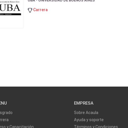
UBA - UNIVERSIDAD DE BUENOS AIRES
Carrera
ENU
EMPRESA
sgrado
Sobre Acaula
rrera
Ayuda y soporte
rso y Capacitación
Términos y Condiciones