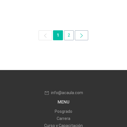
1
2
info@acaula.com
MENU
Posgrado
Carrera
Curso y Capacitación