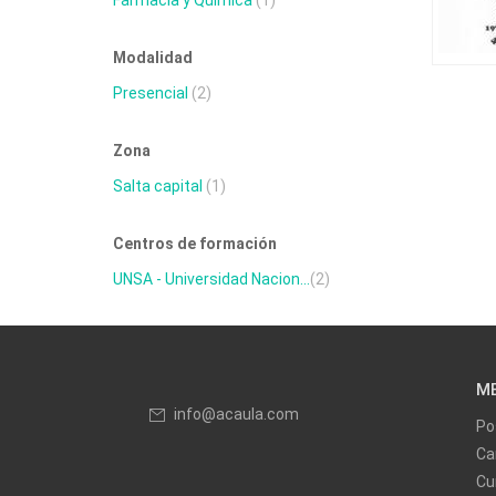
Farmacia y Química
(1)
Modalidad
Presencial
(2)
Zona
Salta capital
(1)
Centros de formación
UNSA - Universidad Nacion...
(2)
M
info@acaula.com
Po
Ca
Cu