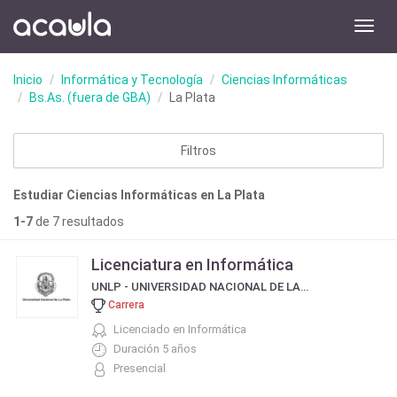
Toggl
navig
Inicio
Informática y Tecnología
Ciencias Informáticas
Bs.As. (fuera de GBA)
La Plata
Filtros
Estudiar Ciencias Informáticas en La Plata
1-7
de 7 resultados
Licenciatura en Informática
UNLP - UNIVERSIDAD NACIONAL DE LA PLATA
Carrera
Licenciado en Informática
Duración 5 años
Presencial