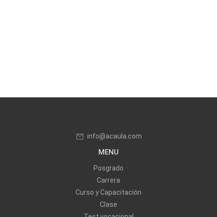
info@acaula.com
MENU
Posgrado
Carrera
Curso y Capacitación
Clase
Test vocacional