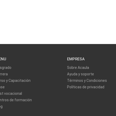
ENU
EMPRESA
sgrado
Sobre Acaula
rrera
Ayuda y soporte
rso y Capacitación
Términos y Condiciones
ase
Políticas de privacidad
st vocacional
ntros de formación
og