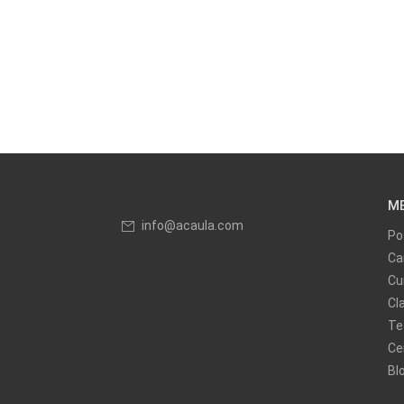
M
info@acaula.com
Po
Ca
Cu
Cl
Te
Ce
Bl