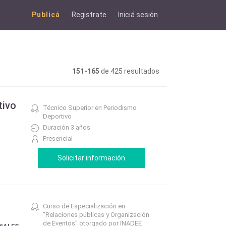
Publicá
Registrate
Iniciá sesión
151-165
de 425 resultados
tivo
Técnico Superior en Periodismo
Deportivo
Duración 3 años
Presencial
Curso de Especialización en
"Relaciones públicas y Organización
de Eventos" otorgado por INADEE