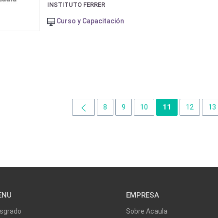
INSTITUTO FERRER
Curso y Capacitación
8
9
10
11
12
13
ENU
EMPRESA
sgrado
Sobre Acaula