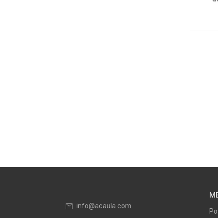
M
info@acaula.com
Po