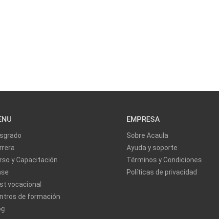
ENU
EMPRESA
sgrado
Sobre Acaula
rrera
Ayuda y soporte
rso y Capacitación
Términos y Condiciones
ase
Políticas de privacidad
st vocacional
ntros de formación
og