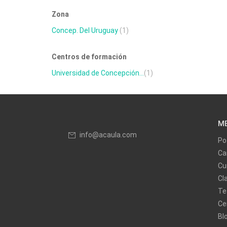
Zona
Concep. Del Uruguay
(1)
Centros de formación
Universidad de Concepción...
(1)
M
info@acaula.com
Po
Ca
Cu
Cl
Te
Ce
Bl