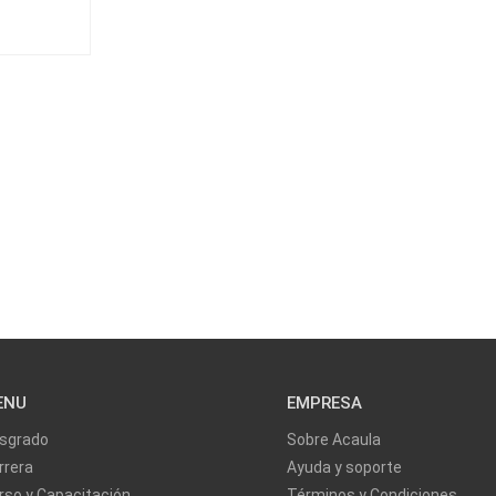
ENU
EMPRESA
sgrado
Sobre Acaula
rrera
Ayuda y soporte
rso y Capacitación
Términos y Condiciones