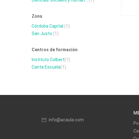
Ciencias Sociales y Human...
(1)
Zona
Córdoba Capital
(1)
San Justo
(1)
Centros de formación
Instituto Colbert
(1)
Canta Escuela
(1)
M
info@acaula.com
Po
Ca
Cu