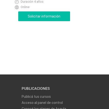
Duración 4 años
Online
PUBLICACIONES
Publicá tus cursos
Acceso al panel de control
Conocé los planes de Acaula