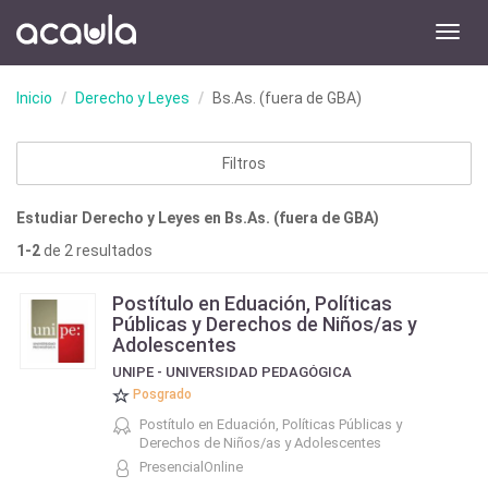
Toggl
navig
Inicio
Derecho y Leyes
Bs.As. (fuera de GBA)
Filtros
Estudiar Derecho y Leyes en Bs.As. (fuera de GBA)
1-2
de 2 resultados
Postítulo en Eduación, Políticas
Públicas y Derechos de Niños/as y
Adolescentes
UNIPE - UNIVERSIDAD PEDAGÓGICA
Posgrado
Postítulo en Eduación, Políticas Públicas y
Derechos de Niños/as y Adolescentes
PresencialOnline