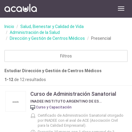
Toggl
navig
Inicio
Salud, Bienestar y Calidad de Vida
Administración de la Salud
Dirección y Gestión de Centros Médicos
Presencial
Filtros
Estudiar Dirección y Gestión de Centros Médicos
1-12
de 12 resultados
Curso de Administración Sanatorial
INADEE INSTITUTO ARGENTINO DE ESTUDIOS EMPRESARIALES
Curso y Capacitación
Certificado de Administración Sanatorial otorgado
por INADEE con el aval de ACE (Asociación Civil
para la Calidad Empresarial).
Duración 10 meses con 1 clase semanal de 2