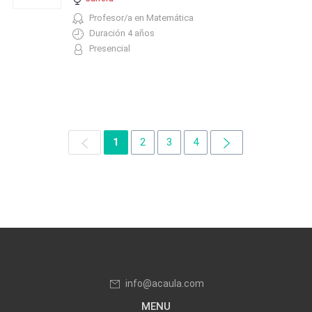
Profesor/a en Matemática
Duración 4 años
Presencial
1
2
3
4
info@acaula.com
MENU