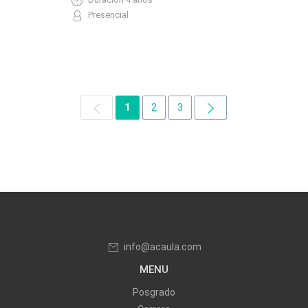
Presencial
1
2
3
info@acaula.com
MENU
Posgrado