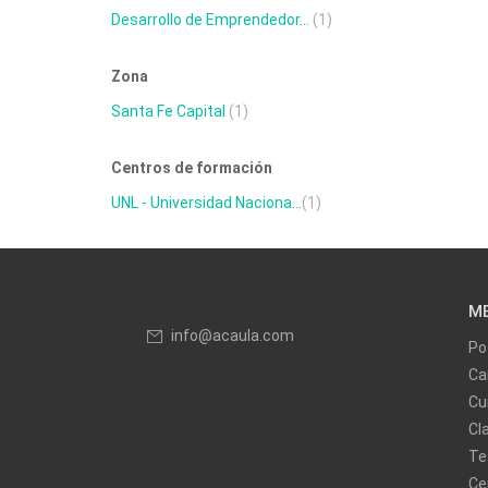
Desarrollo de Emprendedor...
(1)
Zona
Santa Fe Capital
(1)
Centros de formación
UNL - Universidad Naciona...
(1)
M
info@acaula.com
Po
Ca
Cu
Cl
Te
Ce