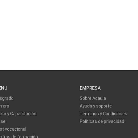
ENU
EMPRESA
sgrado
Sobre Acaula
rrera
Ayuda y soporte
rso y Capacitación
Términos y Condiciones
ase
Políticas de privacidad
st vocacional
ntros de formación