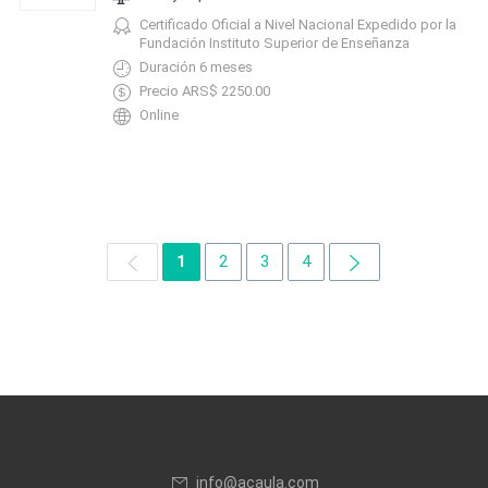
Certificado Oficial a Nivel Nacional Expedido por la
Fundación Instituto Superior de Enseñanza
Duración 6 meses
Precio ARS$ 2250.00
Online
1
2
3
4
info@acaula.com