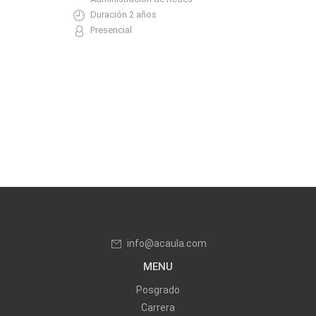
Duración 2 años
Presencial
info@acaula.com
MENU
Posgrado
Carrera