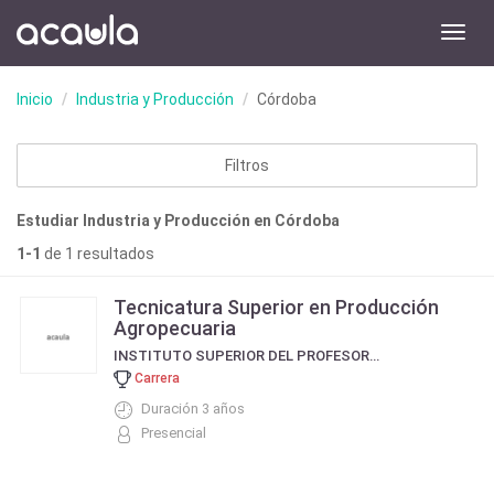
Toggl
navig
Inicio
Industria y Producción
Córdoba
Filtros
Estudiar Industria y Producción en Córdoba
1-1
de 1 resultados
Tecnicatura Superior en Producción
Agropecuaria
INSTITUTO SUPERIOR DEL PROFESORADO DE CANALS
Carrera
Duración 3 años
Presencial