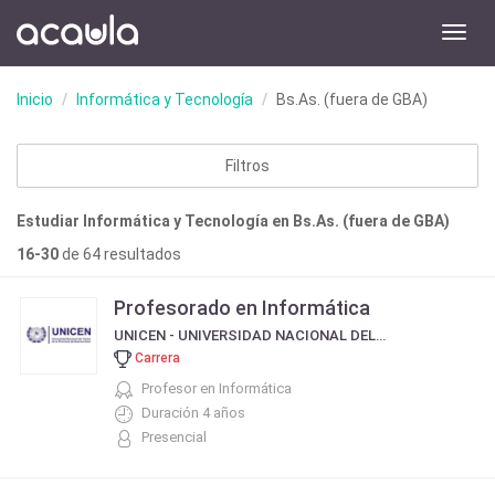
Toggl
navig
Inicio
Informática y Tecnología
Bs.As. (fuera de GBA)
Filtros
Estudiar Informática y Tecnología en Bs.As. (fuera de GBA)
16-30
de 64 resultados
Profesorado en Informática
UNICEN - UNIVERSIDAD NACIONAL DEL CENTRO DE LA PROVINCIA DE BUENOS AIRES
Carrera
Profesor en Informática
Duración 4 años
Presencial