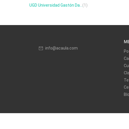
UGD Universidad Gastón Da...
(1)
M
info@acaula.com
Po
Ca
Cu
Cl
Te
Ce
Bl