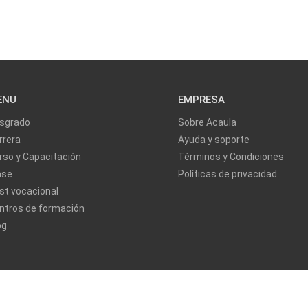
ENU
EMPRESA
sgrado
Sobre Acaula
rrera
Ayuda y soporte
rso y Capacitación
Términos y Condiciones
ase
Políticas de privacidad
st vocacional
ntros de formación
og