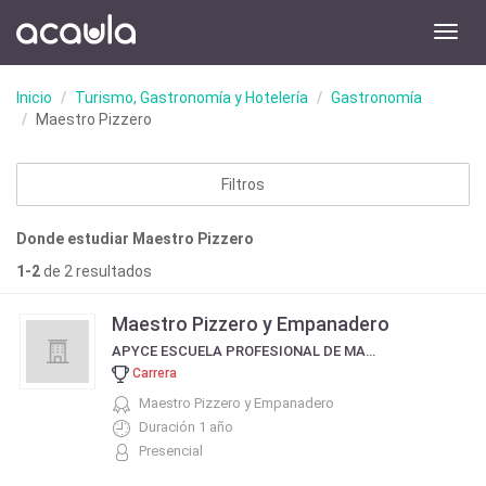
Toggl
navig
Inicio
Turismo, Gastronomía y Hotelería
Gastronomía
Maestro Pizzero
Filtros
Donde estudiar Maestro Pizzero
1-2
de 2 resultados
Maestro Pizzero y Empanadero
APYCE ESCUELA PROFESIONAL DE MAESTROS PIZZEROS EMPANADEROS Y COCINEROS
Carrera
Maestro Pizzero y Empanadero
Duración 1 año
Presencial