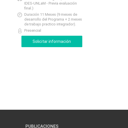
IDES-UNLaM - Previa evaluación
final.)
Duración 11 Meses (9 meses de
desarrollo del Programa + 2 meses
de trabajo practico integrador).
Presencial
PUBLICACIONES