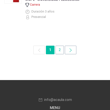
Carrera
Duración 3 años
Presencial
1
2
info@acaula.com
MENU