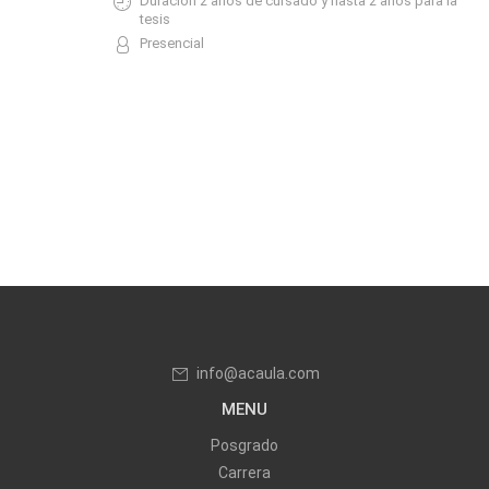
Duración 2 años de cursado y hasta 2 años para la
tesis
Presencial
info@acaula.com
MENU
Posgrado
Carrera