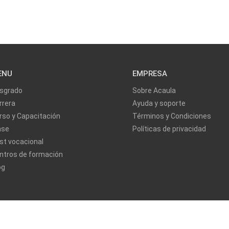
ENU
EMPRESA
sgrado
Sobre Acaula
rrera
Ayuda y soporte
rso y Capacitación
Términos y Condiciones
ase
Políticas de privacidad
st vocacional
ntros de formación
og