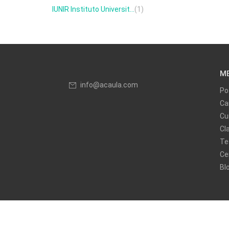
IUNIR Instituto Universit...
(1)
M
info@acaula.com
Po
Ca
Cu
Cl
Te
Ce
Bl