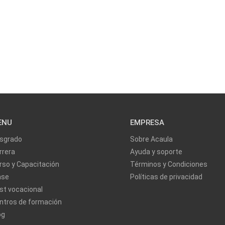
ENU
EMPRESA
sgrado
Sobre Acaula
rrera
Ayuda y soporte
rso y Capacitación
Términos y Condiciones
ase
Políticas de privacidad
st vocacional
ntros de formación
og