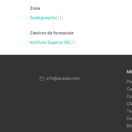
Zona
Gualeguaychú
(1)
Centros de formación
Instituto Superior ISE
(1)
M
info@acaula.com
Po
Ca
Cu
Cl
Te
Ce
Bl