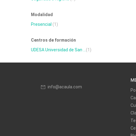
Modalidad
Presencial
(1)
Centros de formación
UDESA Universidad de San ...
(1)
M
info@acaula.com
Po
Ca
Cu
Cl
Te
Ce
Bl