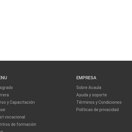
ENU
EMPRESA
sgrado
Sobre Acaula
rrera
Ayuda y soporte
rso y Capacitación
Términos y Condiciones
ase
Políticas de privacidad
st vocacional
ntros de formación
og