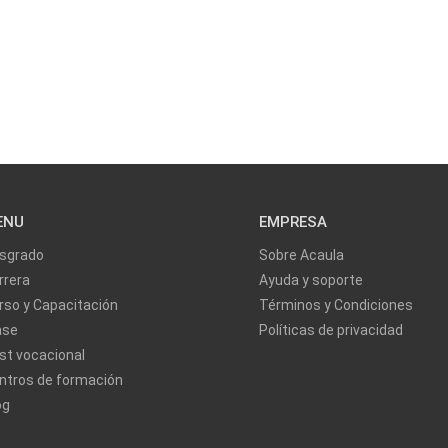
ENU
EMPRESA
sgrado
Sobre Acaula
rrera
Ayuda y soporte
rso y Capacitación
Términos y Condiciones
ase
Políticas de privacidad
st vocacional
ntros de formación
og