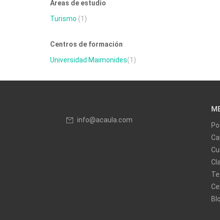
Áreas de estudio
Turismo
(1)
Centros de formación
Universidad Maimonides
(1)
M
info@acaula.com
Po
Ca
Cu
Cl
Te
Ce
Bl