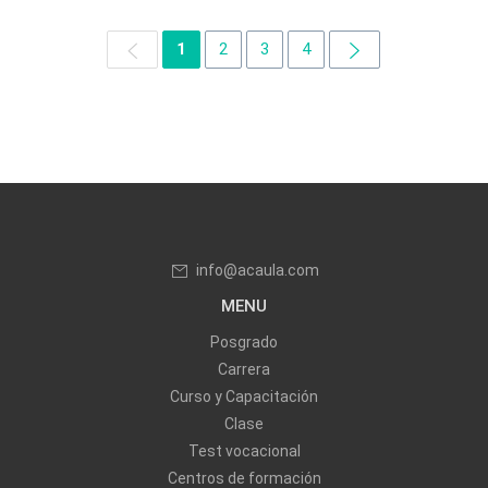
1
2
3
4
info@acaula.com
MENU
Posgrado
Carrera
Curso y Capacitación
Clase
Test vocacional
Centros de formación