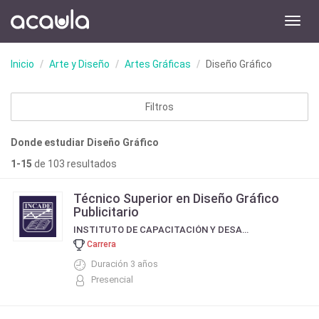
Toggl
navig
Inicio
Arte y Diseño
Artes Gráficas
Diseño Gráfico
Filtros
Donde estudiar Diseño Gráfico
1-15
de 103 resultados
Técnico Superior en Diseño Gráfico
Publicitario
INSTITUTO DE CAPACITACIÓN Y DESARROLLO EMPRESARIAL, DE LA FUNDACIÓN INCADE ARGENTINA
Carrera
Duración 3 años
Presencial