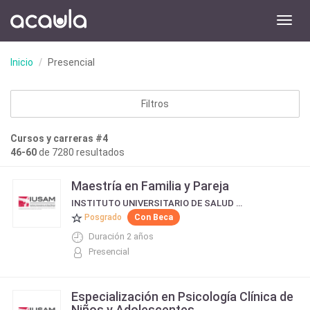
Toggl
navig
Inicio
Presencial
Filtros
Cursos y carreras #4
46-60
de 7280 resultados
Maestría en Familia y Pareja
INSTITUTO UNIVERSITARIO DE SALUD MENTAL IUSAM
Posgrado
Con Beca
Duración 2 años
Presencial
Especialización en Psicología Clínica de
Niños y Adolescentes