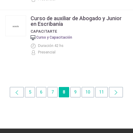
Curso de auxiliar de Abogado y Junior
en Escribanía
CAPACITARTE
Curso y Capacitación
Duración 42 hs
Presencial
5
6
7
8
9
10
11