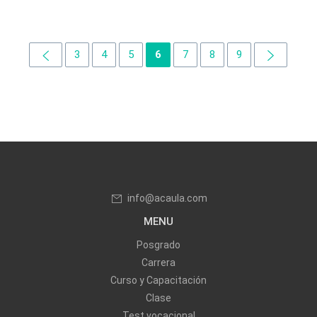
3
4
5
6
7
8
9
info@acaula.com
MENU
Posgrado
Carrera
Curso y Capacitación
Clase
Test vocacional