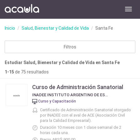
Toggl
navig
Inicio
Salud, Bienestar y Calidad de Vida
Santa Fe
Filtros
Estudiar Salud, Bienestar y Calidad de Vida en Santa Fe
1-15
de 75 resultados
Curso de Administración Sanatorial
INADEE INSTITUTO ARGENTINO DE ESTUDIOS EMPRESARIALES
Curso y Capacitación
Certificado de Administración Sanatorial otorgado
por INADEE con el aval de ACE (Asociación Civil
para la Calidad Empresarial).
Duración 10 meses con 1 clase semanal de 2
horas cada una.
Precio ARS$ 900.00