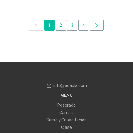
1
2
3
4
info@acaula.com
MENU
Posgrado
Carrera
Curso y Capacitación
Clase