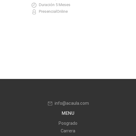
Duración 5 Meses
PresencialOnline
info@acaula.com
MENU
Posgrado
Carrera