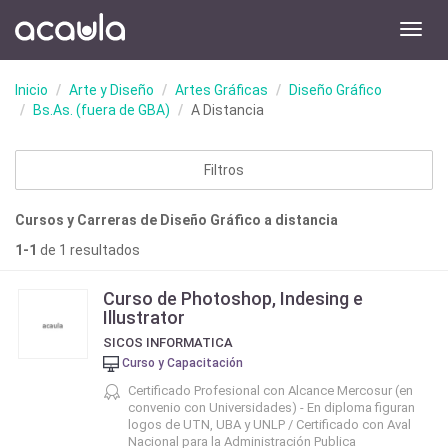
Toggl
navig
Inicio
Arte y Diseño
Artes Gráficas
Diseño Gráfico
Bs.As. (fuera de GBA)
A Distancia
Filtros
Cursos y Carreras de Diseño Gráfico a distancia
1-1
de 1 resultados
Curso de Photoshop, Indesing e
Illustrator
SICOS INFORMATICA
Curso y Capacitación
Certificado Profesional con Alcance Mercosur (en
convenio con Universidades) - En diploma figuran
logos de UTN, UBA y UNLP / Certificado con Aval
Nacional para la Administración Publica