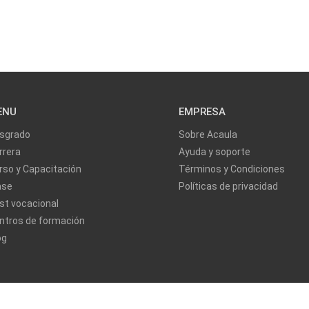
ENU
EMPRESA
sgrado
Sobre Acaula
rrera
Ayuda y soporte
rso y Capacitación
Términos y Condiciones
ase
Políticas de privacidad
st vocacional
ntros de formación
og