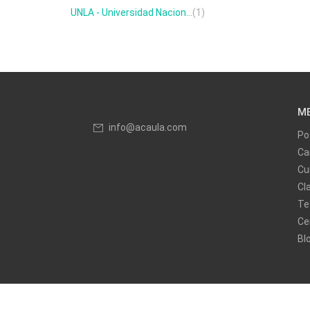
UNLA - Universidad Nacion...
(1)
M
info@acaula.com
Po
Ca
Cu
Cl
Te
Ce
Bl