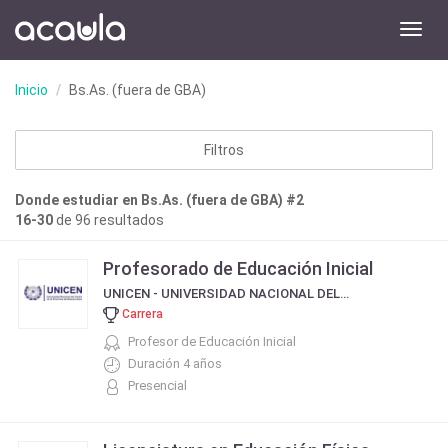
Toggl
navig
Inicio
Bs.As. (fuera de GBA)
Filtros
Donde estudiar en Bs.As. (fuera de GBA) #2
16-30
de 96 resultados
Profesorado de Educación Inicial
UNICEN - UNIVERSIDAD NACIONAL DEL CENTRO DE LA PROVINCIA DE BUENOS AIRES
Carrera
Profesor de Educación Inicial
Duración 4 años
Presencial