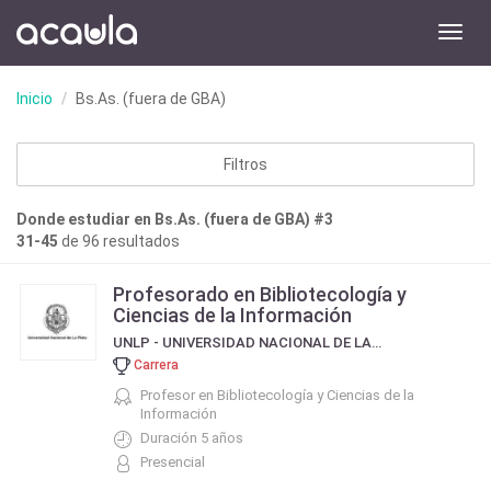
Toggl
navig
Inicio
Bs.As. (fuera de GBA)
Filtros
Donde estudiar en Bs.As. (fuera de GBA) #3
31-45
de 96 resultados
Profesorado en Bibliotecología y
Ciencias de la Información
UNLP - UNIVERSIDAD NACIONAL DE LA PLATA
Carrera
Profesor en Bibliotecología y Ciencias de la
Información
Duración 5 años
Presencial