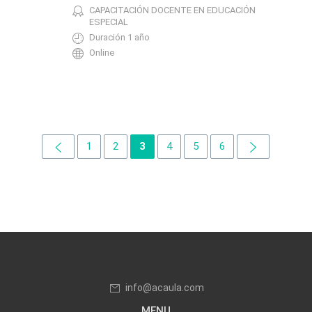
CAPACITACIÓN DOCENTE EN EDUCACIÓN
ESPECIAL
Duración 1 año
Online
1
2
3
4
5
6
info@acaula.com
MENU